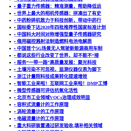
•
量子重力传感器：精准测量，帮助降低运
•
世界上最大的相机传感器：拼凑出了有史
•
中药粉碎机致力于科技创新，带动中药行
•
国标委下达2020年四批推荐性国家标准计划
•
中国科大时间对称增强型量子传感器研究
•
俄用磁控溅射法制造燃料电池电解质
•
中国首个5G场景无人驾驶新能源商用车制
•
都说这些行业改变了世界，却不能不“接
•
服务“一带一路”高质量发展：聚光科技
•
土壤污染不可忽视，监测仪器仪表为脚下
•
浙江计量院科技成果转化提速增效
•
智能工业来啦！互联网工业来啦！DMP工博
•
微型传感器可评估抗氧化活性
•
北京市工业领域VOCs治理成效明显
•
容积式流量计的工作原理
•
涡轮流量计的工作原理
•
电磁流量计的工作原理
•
重大科研装置通过研发验收,填补相关领域