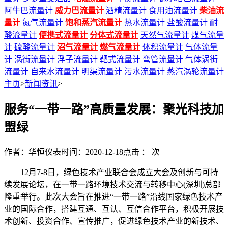
阿牛巴流量计
威力巴流量计
酒精流量计
食用油流量计
柴油流
量计
氮气流量计
饱和蒸汽流量计
热水流量计
盐酸流量计
耐
酸流量计
便携式流量计
分体式流量计
天然气流量计
煤气流量
计
硫酸流量计
沼气流量计
燃气流量计
体积流量计
气体流量
计
涡街流量计
浮子流量计
靶式流量计
弯管流量计
气体涡街
流量计
自来水流量计
明渠流量计
污水流量计
蒸汽涡轮流量计
主页
>
新闻资讯
>
服务“一带一路”高质量发展：聚光科技加
盟绿
作者：华恒仪表
时间：2020-12-18
点击 ：
次
12月7-8日，绿色技术产业联合会成立大会及创新与可持
续发展论坛，在一带一路环境技术交流与转移中心(深圳)总部
隆重举行。此次大会旨在推进“一带一路”沿线国家绿色技术产
业的国际合作，搭建互通、互认、互信合作平台，积极开展技
术创新、投资合作、宣传推广，促进绿色技术产业的新技术、