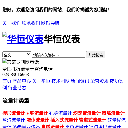
您好，欢迎您访问我们的网站，我们将竭诚为您服务！
关于我们
联系我们
网站导航
华恒仪表
开始搜索
全国孔板流量计咨询电话
029-89016663
首页
产品中心
关于华恒
技术团队
新闻资讯
荣誉资质
成功案
例
行业动态
流量计类型
楔形流量计
V锥流量计
孔板流量计
均速管流量计
喷嘴流量计
蒸汽流量计
液体流量计
插入式流量计
管道式流量计
双量程流
量计
多参量变送器
电磁流量计
平衡流量计
德尔塔巴流量计