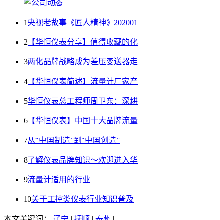
1
央视老故事《匠人精神》202001
2
【华恒仪表分享】值得收藏的化
3
两化品牌战略成为差压变送器走
4
【华恒仪表简述】流量计厂家产
5
华恒仪表总工程师周卫东：深耕
6
【华恒仪表】中国十大品牌流量
7
从“中国制造”到“中国创造”
8
了解仪表品牌知识～欢迎进入华
9
流量计适用的行业
10
关于工控类仪表行业知识普及
本文关键词：
辽宁
|
抚顺
|
泰州
|