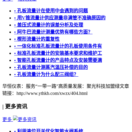
•
孔板流量计在使用中会遇到的问题
•
用V锥流量计供应测量非满管不准确原因的
•
差压式流量计的误差分析及处理
•
阿牛巴流量计测量优势有哪些方面？
•
楔形流量计的重复性
•
一体化标准孔板流量计的孔板使用条件有
•
标准孔板流量计的安装基本要求和维护工
•
智能孔板流量计的产品特点及安装需要满
•
孔板流量计测蒸汽温压补偿的目的
•
孔板流量计为什么配三阀组？
华恒仪表：服务“一带一路”高质量发展：聚光科技加盟绿
文章
链接：http://www.ythkb.com/xwzx/404.html
|
更多资讯
更多
•
利用液位开关优化智能水阀系统