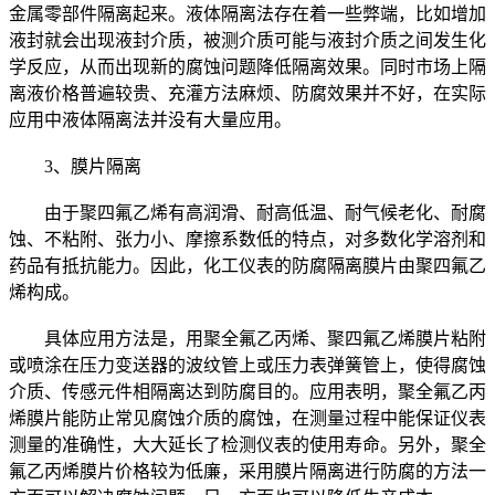
金属零部件隔离起来。液体隔离法存在着一些弊端，比如增加
液封就会出现液封介质，被测介质可能与液封介质之间发生化
学反应，从而出现新的腐蚀问题降低隔离效果。同时市场上隔
离液价格普遍较贵、充灌方法麻烦、防腐效果并不好，在实际
应用中液体隔离法并没有大量应用。
3、膜片隔离
由于聚四氟乙烯有高润滑、耐高低温、耐气候老化、耐腐
蚀、不粘附、张力小、摩擦系数低的特点，对多数化学溶剂和
药品有抵抗能力。因此，化工仪表的防腐隔离膜片由聚四氟乙
烯构成。
具体应用方法是，用聚全氟乙丙烯、聚四氟乙烯膜片粘附
或喷涂在压力变送器的波纹管上或压力表弹簧管上，使得腐蚀
介质、传感元件相隔离达到防腐目的。应用表明，聚全氟乙丙
烯膜片能防止常见腐蚀介质的腐蚀，在测量过程中能保证仪表
测量的准确性，大大延长了检测仪表的使用寿命。另外，聚全
氟乙丙烯膜片价格较为低廉，采用膜片隔离进行防腐的方法一