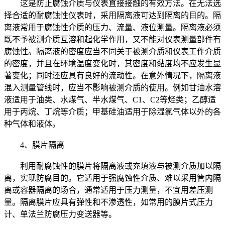
这是防止腐蚀介质与仪表直接接触的有效方法。在无法选
择合适的耐腐蚀性仪表时，采用隔离液可达到隔离的目的。隔
离液常用于腐蚀性介质的压力、流量、液位测量。隔离液必须
既不予被测介质互溶和起化学作用，又不能对仪表测量部件有
腐蚀性。隔离液的密度应当不同关于被测介质和仪表工作介质
的密度，并且在环境温度变化时，其密度和黏度均不应发生显
著变化；同时还应具有良好的流动性。在意外情况下，隔离液
混入测量管线时，应当不影响被测介质的使用。例如甘油水溶
液适用于油类、水煤气、半水煤气、C1、C2等烃类；乙醇适
用于丙烷、丁烷等介质；甲基硅油适用于除湿氯气体以外的各
种气体和液体。
4、膜片隔离
利用耐腐蚀性的膜片将隔离液或充填液与被测介质加以隔
离，实现防腐目的。它适用于强腐蚀性介质、难以采用管内隔
离或容器隔离的场合，通常适用于压力测量，不宜用差压测
量。隔离膜片应具有弹性和不渗透性，如常用的膜片式压力
计、单法兰防腐压力变送器等。