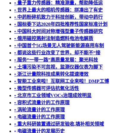
•
量子重力传感器：精准测量，帮助降低运
•
世界上最大的相机传感器：拼凑出了有史
•
中药粉碎机致力于科技创新，带动中药行
•
国标委下达2020年四批推荐性国家标准计划
•
中国科大时间对称增强型量子传感器研究
•
俄用磁控溅射法制造燃料电池电解质
•
中国首个5G场景无人驾驶新能源商用车制
•
都说这些行业改变了世界，却不能不“接
•
服务“一带一路”高质量发展：聚光科技
•
土壤污染不可忽视，监测仪器仪表为脚下
•
浙江计量院科技成果转化提速增效
•
智能工业来啦！互联网工业来啦！DMP工博
•
微型传感器可评估抗氧化活性
•
北京市工业领域VOCs治理成效明显
•
容积式流量计的工作原理
•
涡轮流量计的工作原理
•
电磁流量计的工作原理
•
重大科研装置通过研发验收,填补相关领域
•
电磁流量计的发展历史