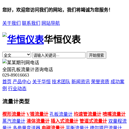
您好，欢迎您访问我们的网站，我们将竭诚为您服务！
关于我们
联系我们
网站导航
华恒仪表
开始搜索
全国孔板流量计咨询电话
029-89016663
首页
产品中心
关于华恒
技术团队
新闻资讯
荣誉资质
成功案
例
行业动态
流量计类型
楔形流量计
V锥流量计
孔板流量计
均速管流量计
喷嘴流量计
蒸汽流量计
液体流量计
插入式流量计
管道式流量计
双量程流
量计
多参量变送器
电磁流量计
平衡流量计
德尔塔巴流量计