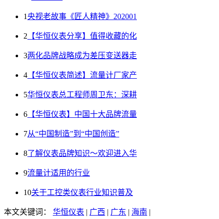
1
央视老故事《匠人精神》202001
2
【华恒仪表分享】值得收藏的化
3
两化品牌战略成为差压变送器走
4
【华恒仪表简述】流量计厂家产
5
华恒仪表总工程师周卫东：深耕
6
【华恒仪表】中国十大品牌流量
7
从“中国制造”到“中国创造”
8
了解仪表品牌知识～欢迎进入华
9
流量计适用的行业
10
关于工控类仪表行业知识普及
本文关键词：
华恒仪表
|
广西
|
广东
|
海南
|