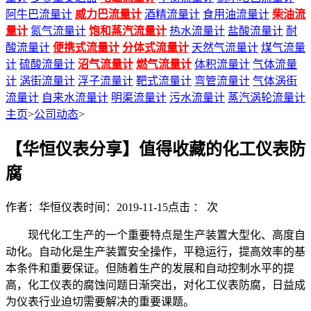
阿牛巴流量计
威力巴流量计
酒精流量计
食用油流量计
柴油流
量计
氮气流量计
饱和蒸汽流量计
热水流量计
盐酸流量计
耐
酸流量计
便携式流量计
分体式流量计
天然气流量计
煤气流量
计
硫酸流量计
沼气流量计
燃气流量计
体积流量计
气体流量
计
涡街流量计
浮子流量计
靶式流量计
弯管流量计
气体涡街
流量计
自来水流量计
明渠流量计
污水流量计
蒸汽涡轮流量计
主页
>
公司动态
>
【华恒仪表分享】值得收藏的化工仪表防
腐
作者：华恒仪表
时间：2019-11-15
点击 ：
次
现代化工生产的一个重要特点是生产装置大型化、高度自
动化。自动化是生产装置安全操作，平稳运行，提高效率的基
本条件和重要保证。但随着生产的发展和自动控制水平的提
高，化工仪表的腐蚀问题日渐突出，对化工仪表防腐，日益成
为仪表行业迫切需要解决的重要课题。