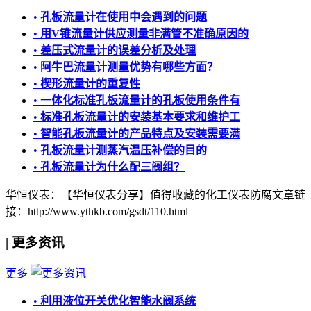
•
孔板流量计在使用中会遇到的问题
•
用V锥流量计供应测量非满管不准确原因的
•
差压式流量计的误差分析及处理
•
阿牛巴流量计测量优势有哪些方面？
•
楔形流量计的重复性
•
一体化标准孔板流量计的孔板使用条件有
•
标准孔板流量计的安装基本要求和维护工
•
智能孔板流量计的产品特点及安装需要满
•
孔板流量计测蒸汽温压补偿的目的
•
孔板流量计为什么配三阀组？
华恒仪表：【华恒仪表分享】值得收藏的化工仪表防腐
文章链
接：http://www.ythkb.com/gsdt/110.html
|
更多资讯
更多
•
利用液位开关优化智能水阀系统