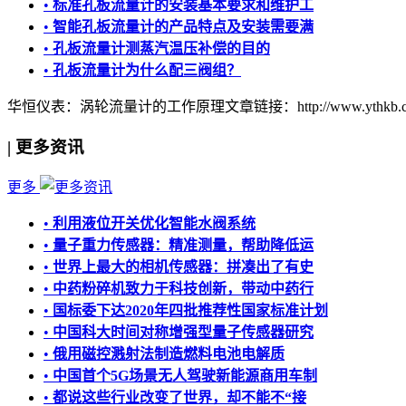
•
标准孔板流量计的安装基本要求和维护工
•
智能孔板流量计的产品特点及安装需要满
•
孔板流量计测蒸汽温压补偿的目的
•
孔板流量计为什么配三阀组？
华恒仪表：涡轮流量计的工作原理
文章链接：http://www.ythkb.co
|
更多资讯
更多
•
利用液位开关优化智能水阀系统
•
量子重力传感器：精准测量，帮助降低运
•
世界上最大的相机传感器：拼凑出了有史
•
中药粉碎机致力于科技创新，带动中药行
•
国标委下达2020年四批推荐性国家标准计划
•
中国科大时间对称增强型量子传感器研究
•
俄用磁控溅射法制造燃料电池电解质
•
中国首个5G场景无人驾驶新能源商用车制
•
都说这些行业改变了世界，却不能不“接