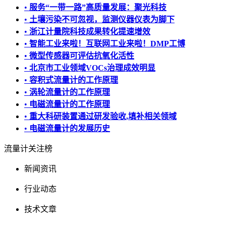
•
服务“一带一路”高质量发展：聚光科技
•
土壤污染不可忽视，监测仪器仪表为脚下
•
浙江计量院科技成果转化提速增效
•
智能工业来啦！互联网工业来啦！DMP工博
•
微型传感器可评估抗氧化活性
•
北京市工业领域VOCs治理成效明显
•
容积式流量计的工作原理
•
涡轮流量计的工作原理
•
电磁流量计的工作原理
•
重大科研装置通过研发验收,填补相关领域
•
电磁流量计的发展历史
流量计关注榜
新闻资讯
行业动态
技术文章