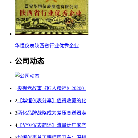
华恒仪表陕西省行业优秀企业
公司动态
1
央视老故事《匠人精神》202001
2
【华恒仪表分享】值得收藏的化
3
两化品牌战略成为差压变送器走
4
【华恒仪表简述】流量计厂家产
5
华恒仪表总工程师周卫东：深耕