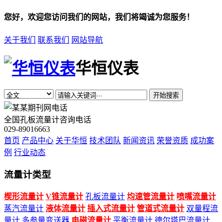
您好，欢迎您访问我们的网站，我们将竭诚为您服务！
关于我们
联系我们
网站导航
华恒仪表
开始搜索
全国孔板流量计咨询电话
029-89016663
首页
产品中心
关于华恒
技术团队
新闻资讯
荣誉资质
成功案
例
行业动态
流量计类型
楔形流量计
V锥流量计
孔板流量计
均速管流量计
喷嘴流量计
蒸汽流量计
液体流量计
插入式流量计
管道式流量计
双量程流
量计
多参量变送器
电磁流量计
平衡流量计
德尔塔巴流量计