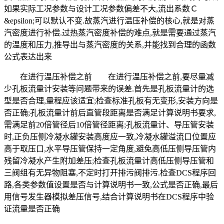
如果实际工况参数与设计工况参数偏差不大,流出系数Ｃ
&epsilon;可以默认不变.故蒸汽进行温压补偿的核心,就是对蒸
汽密度进行补偿.过热蒸汽密度补偿的难点,就是需要通过蒸汽
的温度和压力,推导出与蒸汽密度的关系,并能找到合理的函数
公式表达出来
在进行温压补偿之前 在进行温压补偿之前,要尽量减
少孔板流量计安装等问题带来的误差.首先是孔板流量计的选
型是否合理,量程应该适宜;检查标准孔板有无变形,安装方向是
否正确;孔板流量计前后直管段距离是否满足计算说明书要求,
需满足前20倍管径后10倍管径距离;孔板流量计、导压管安装
时,正负压侧冷凝水罐安装高度应一致,冷凝水罐溢流口位置应
高于取压口,水平导压管保持一定角度,避免高低压侧导压管内
残留冷凝水产生附加差压;检查孔板流量计高低压侧导压管和
三阀组有无异物阻塞,不定时打开排污阀排污.检查DCS程序回
路,各类参数值设置是否与计算说明书一致,公式是否正确,最后
用信号发生器模拟差压信号,结合计算说明书在DCS程序中验
证流量是否正确