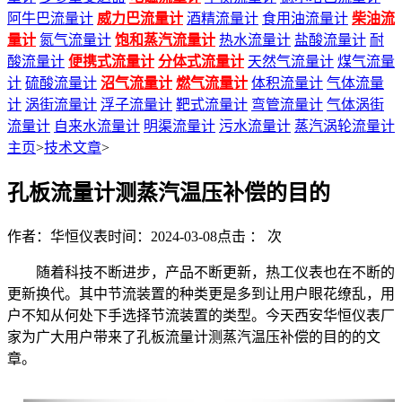
阿牛巴流量计
威力巴流量计
酒精流量计
食用油流量计
柴油流
量计
氮气流量计
饱和蒸汽流量计
热水流量计
盐酸流量计
耐
酸流量计
便携式流量计
分体式流量计
天然气流量计
煤气流量
计
硫酸流量计
沼气流量计
燃气流量计
体积流量计
气体流量
计
涡街流量计
浮子流量计
靶式流量计
弯管流量计
气体涡街
流量计
自来水流量计
明渠流量计
污水流量计
蒸汽涡轮流量计
主页
>
技术文章
>
孔板流量计测蒸汽温压补偿的目的
作者：华恒仪表
时间：2024-03-08
点击 ：
次
随着科技不断进步，产品不断更新，热工仪表也在不断的
更新换代。其中节流装置的种类更是多到让用户眼花缭乱，用
户不知从何处下手选择节流装置的类型。今天西安华恒仪表厂
家为广大用户带来了孔板流量计测蒸汽温压补偿的目的的文
章。