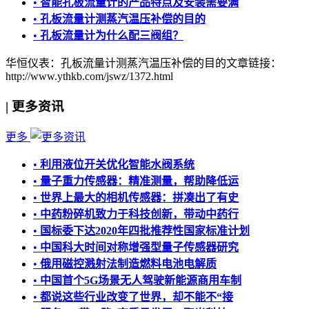
•
智能孔板流量计的产品特点及安装需要满
•
孔板流量计测蒸汽温压补偿的目的
•
孔板流量计为什么配三阀组？
华恒仪表：孔板流量计测蒸汽温压补偿的目的
文章链接：
http://www.ythkb.com/jswz/1372.html
|
更多资讯
更多
•
利用液位开关优化智能水阀系统
•
量子重力传感器：精准测量，帮助降低运
•
世界上最大的相机传感器：拼凑出了有史
•
中药粉碎机致力于科技创新，带动中药行
•
国标委下达2020年四批推荐性国家标准计划
•
中国科大时间对称增强型量子传感器研究
•
俄用磁控溅射法制造燃料电池电解质
•
中国首个5G场景无人驾驶新能源商用车制
•
都说这些行业改变了世界，却不能不“接