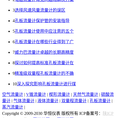
3
选择风速风量流量计的误区
4
孔板流量计保护管的安装指导
5
孔板流量计使用中应注意的五个
6
孔板流量计在哪些行业得到了广
7
威力巴流量计卓越的长期高精度
8
探讨如何提高标准孔板流量计在
9
精准级双量程孔板流量计的不确
10
深入探究影响孔板流量计进行煤
空气流量计
|
V锥流量计
|
楔形流量计
|
天然气流量计
|
硫酸流
量计
|
气体流量计
|
液体流量计
|
双量程流量计
|
孔板流量计
|
蒸汽流量计
|
Copyright © 2009-2030 华恒仪表 版权所有 ICP备案号：
陕ICP