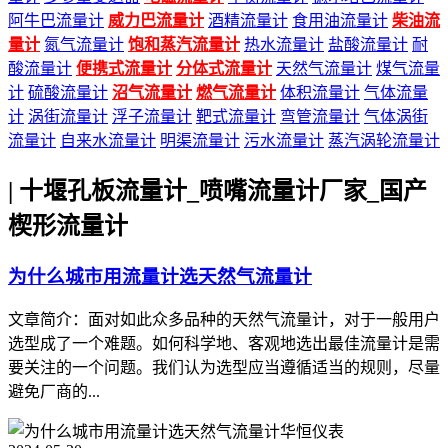
阿牛巴流量计
威力巴流量计
酒精流量计
食用油流量计
柴油流
量计
氮气流量计
饱和蒸汽流量计
热水流量计
盐酸流量计
耐
酸流量计
便携式流量计
分体式流量计
天然气流量计
煤气流量
计
硫酸流量计
沼气流量计
燃气流量计
体积流量计
气体流量
计
涡街流量计
浮子流量计
靶式流量计
弯管流量计
气体涡街
流量计
自来水流量计
明渠流量计
污水流量计
蒸汽涡轮流量计
|
十堰孔板流量计_喷嘴流量计厂家_国产
楔形流量计
为什么城市用流量计选天然气流量计
文章简介：面对如此众多品种的天然气流量计，对于一般用户
选型成了一个难题。如何科学地、客观地选出最佳流量计是需
要关注的一个问题。我们认为选型应当遵循适当的规则，尽量
避免厂商的...
华恒仪表