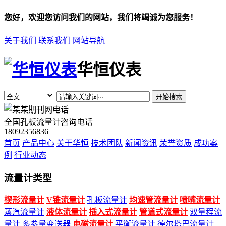
您好，欢迎您访问我们的网站，我们将竭诚为您服务！
关于我们
联系我们
网站导航
华恒仪表
开始搜索
全国孔板流量计咨询电话
18092356836
首页
产品中心
关于华恒
技术团队
新闻资讯
荣誉资质
成功案
例
行业动态
流量计类型
楔形流量计
V锥流量计
孔板流量计
均速管流量计
喷嘴流量计
蒸汽流量计
液体流量计
插入式流量计
管道式流量计
双量程流
量计
多参量变送器
电磁流量计
平衡流量计
德尔塔巴流量计